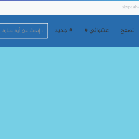
skype.alw
تصفح
عشوائي #
# جديد