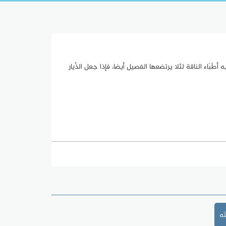
به أطْبَاء الناقة لئلا يرتضعها الفصيل أيضا، فإذا جعل الذِّيار
َه