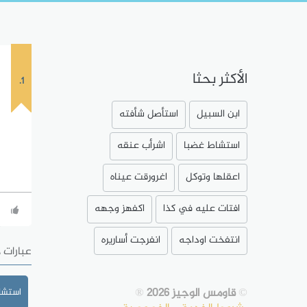
الأكثر بحثا
1.
ابن السبيل
استأصل شأفته
استشاط غضبا
اشرأب عنقه
اعقلها وتوكل
اغرورقت عيناه
افتات عليه في كذا
اكفهز وجهه
انتفخت اوداجه
انفرجت أساريره
عبارات 
©
قاومس الوجيز 2026
®
استشا