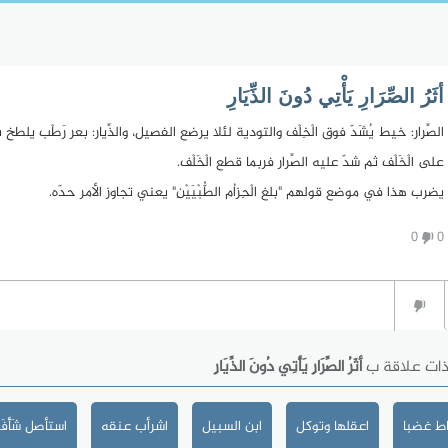
أثَرُ الصِّرَارِ يَأْتِي دُونَ الذِّيَارِ
الصِّرار: خيط يُشَدّ فوق الْخِلْف والتودية لئلا يرضع الفصيل، والذِّيار: بعر رَطْب يلطخ 
على الْخَلْف ثم شدّ عليه الصِّرار فربما قطع الْخَلْف.
يضرب هذا في موضع قولهم "بلغ الْحِزاُم الطُّبْيَيْنِ" يعني تجاوز الأمر حدّه.
0
0
ذات علاقة ب
أثَرُ الصِّرَارِ يَأْتِي دُونَ الذِّيَارِ
ط غضبا
اعقلها وتوكل
ابن السبيل
اشرأب عنقه
استأصل شَأْفَت