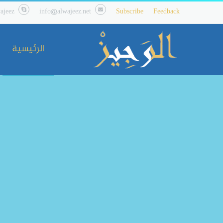
ajeez
info@alwajeez.net
Subscribe
Feedback
الرئيسية