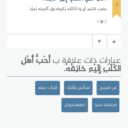
1.
يضرب للئيم، أي إذا أذْلَلْتَه يُكْرِمك وإن أكرمته تمرَّدَ.
0
0
عبارات ذات علاقة ب
أحَبُّ أَهْلِ
الكَلْبِ إِلَيْهِ خانِقُهُ.
ابن السبيل
استأصل شَأْفَتَه
اشرأب عنقه
استشاط غضبا
اعقلها وتوكل