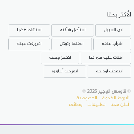
الأكثر بحثا
ابن السبيل
استأصل شأفته
استشاط غضبا
اشرأب عنقه
اعقلها وتوكل
اغرورقت عيناه
افتات عليه في كذا
اكفهز وجهه
انتفخت اوداجه
انفرجت أساريره
©
قاومس الوجيز 2026
®
شروط الخدمة
الخصوصية
أعلن معنا
تطبيقات
وظائف