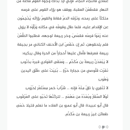
عمادي فالنجاء النجاءَ، فإني أرُدُّ بذلك وجوه القوم ساعةً من
النهار، فقطَعْنَ العقبة، ووقف هو بإزاء القوم على فرسه
متكئاً على رمحه، ونَزَفَه الدمُ ففاظ والقومُ بإزائه يُحْجِمُون
عن الإقدام عليه، فلما طال وقوفُه في مكانه وَرَأَوْه لا يزول
عنه رَمَوْا فرسَه فقمَصَ، وخر ربيعة لوجهه، فطلبوا الظُّعُنَ
فلم يلحقوهن، ثم إن حَفْصَ ابن الأحنف الكناني مر بجيفة
ربيعة فعرفها فأمال عليها أحجاراً من الحرة وقال يبكيه:
لا يَبْعَدَنَّ ربيعةُ بن مُكَدَّمٍ ... وَسَقَى الغَوَادِي قبرهُ بذَنُوبِ
نَفَرَت قَلُوصي من حِجارة حَرَّةٍ ... بُنِيَتْ على طَلْق اليدين
وَهُوبِ
لا تَنْفِرِي يا ناقُ مِنْهُ فإنه ... شَرَّابُ خمر مِسْتَعٌر لِحُرُوبِ
لَوْلاَ السِّفَارُ وبُعْدُهُ من مَهْمَهٍ ... لتركْتُهَا تَحْبُو على العُرْقُوبِ
قال أبو عبيدة: قال أبو عمرو بن العلاء: ما نعلم قتيلا حَمَى
ظعائن غيرَ ربيعة بن مُكَدَّم.
0
0