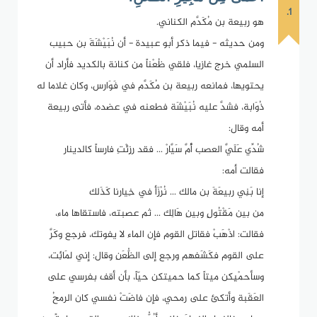
1.
هو ربيعة بن مُكَدَّم الكناني.
ومن حديثه - فيما ذكر أبو عبيدة - أن نُبَيْشَةَ بن حبيب
السلمي خرج غازيا، فلقي ظُعْناً من كنانة بالكديد فأراد أن
يحتويها، فمانعه ربيعة بن مُكَدَّم في فَوَارس، وكان غلاما له
ذُوَابة، فشدَّ عليه نُبَيْشَة فطعنه في عضده، فأتى ربيعة
أمه وقال:
شُدِّي عَلَيَّ العصب أُمَّ سَيَّارْ ... فقد رزِئْتِ فارساً كالدينار
فقالت أمه:
إنا بَنِي ربيعَةَ بن مالك ... نُرْزَأ في خِيارنا كَذَلك
من بين مَقْتُولٍ وبينِ هَالِك ... ثم عصبته، فاستقاها ماء،
فقالت: اذْهَبْ فقاتل القوم فإن الماء لا يفوتك، فرجع وكَرَّ
على القوم فكَشَفهم ورجع إلى الظُّعَنِ وقال: إني لمَائِت،
وسأحمْيِكن ميتاً كما حميتكن حيّاً، بأن أقف بفرسي على
العَقَبة وأتكئ على رمحي، فإن فاضَتْ نفسي كان الرمحُ