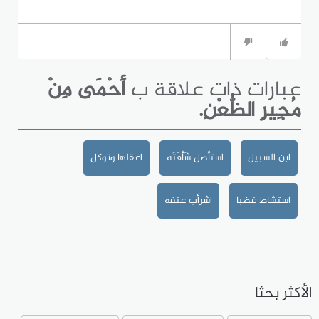
عبارات ذات علاقة ب
أحْمَى مِنْ
مُجِيرِ الظُّعْنِ.
ابن السبيل
استأصل شَأْفَتَه
اعقلها وتوكل
استشاط غضبا
اشرأب عنقه
الأكثر بحثا