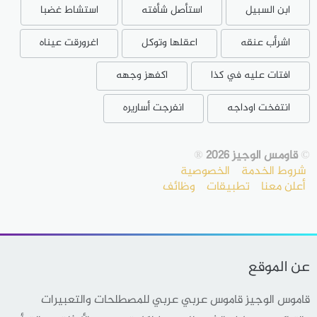
ابن السبيل
استأصل شأفته
استشاط غضبا
اشرأب عنقه
اعقلها وتوكل
اغرورقت عيناه
افتات عليه في كذا
اكفهز وجهه
انتفخت اوداجه
انفرجت أساريره
©
قاومس الوجيز 2026
®
شروط الخدمة
الخصوصية
أعلن معنا
تطبيقات
وظائف
عن الموقع
قاموس الوجيز قاموس عربي عربي للمصطلحات والتعبيرات