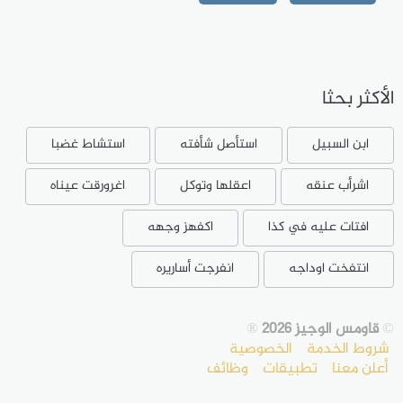
الأكثر بحثا
ابن السبيل
استأصل شأفته
استشاط غضبا
اشرأب عنقه
اعقلها وتوكل
اغرورقت عيناه
افتات عليه في كذا
اكفهز وجهه
انتفخت اوداجه
انفرجت أساريره
©
قاومس الوجيز 2026
®
شروط الخدمة
الخصوصية
أعلن معنا
تطبيقات
وظائف