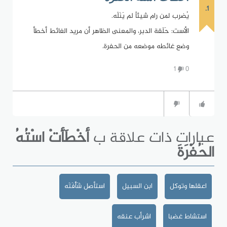
1.
يُضرب لمن رام شيئاً لم يَنَلْه.
الأست: حَلَقة الدبر، والمعنى الظاهر أن مريد الغائط أخطأ
وضع غائطه موضعه من الحفرة.
1
0
عبارات ذات علاقة ب
أخْطَأَتْ اسْتُهُ
الحُفْرَةَ
اعقلها وتوكل
ابن السبيل
استأصل شَأْفَتَه
استشاط غضبا
اشرأب عنقه