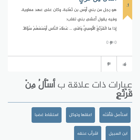
1.
هو رجل من بني أَوْس بن ثَعْلبة، وكان على عهد معاوية،
وفيه يقول أعشى بني تغلب:
إذا ما الْقَرْثَعُ الأَوسِيُّ وَافَى ... عَطَاءَ النَّاسِ أوْسَعَهُمْ سُؤَالاَ.
0
0
عبارات ذات علاقة ب
أسْأَلُ مِنْ
قَرْثَعٍ
استأصل شَأْفَتَه
اعقلها وتوكل
استشاط غضبا
ابن السبيل
اشرأب عنقه