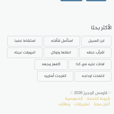
الأكثر بحثا
ابن السبيل
استأصل شأفته
استشاط غضبا
اشرأب عنقه
اعقلها وتوكل
اغرورقت عيناه
افتات عليه في كذا
اكفهز وجهه
انتفخت اوداجه
انفرجت أساريره
©
قاومس الوجيز 2026
®
شروط الخدمة
الخصوصية
أعلن معنا
تطبيقات
وظائف