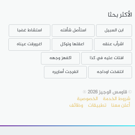
الأكثر بحثا
ابن السبيل
استأصل شأفته
استشاط غضبا
اشرأب عنقه
اعقلها وتوكل
اغرورقت عيناه
افتات عليه في كذا
اكفهز وجهه
انتفخت اوداجه
انفرجت أساريره
©
قاومس الوجيز 2026
®
شروط الخدمة
الخصوصية
أعلن معنا
تطبيقات
وظائف