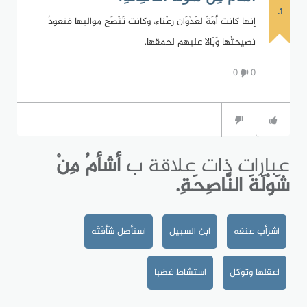
1.
إنها كانت أمَةً لعَدْوَان رعْناء، وكانت تَنْصَح مواليها فتعودُ
نصيحتُها وَبَالا عليهم لحمقها.
0
0
عبارات ذات علاقة ب
أشأمُ مِنْ
شَوْلَةَ النَّاصِحَةِ.
اشرأب عنقه
ابن السبيل
استأصل شَأْفَتَه
اعقلها وتوكل
استشاط غضبا