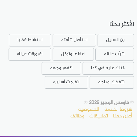
الأكثر بحثا
ابن السبيل
استأصل شأفته
استشاط غضبا
اشرأب عنقه
اعقلها وتوكل
اغرورقت عيناه
افتات عليه في كذا
اكفهز وجهه
انتفخت اوداجه
انفرجت أساريره
©
قاومس الوجيز 2026
®
شروط الخدمة
الخصوصية
أعلن معنا
تطبيقات
وظائف