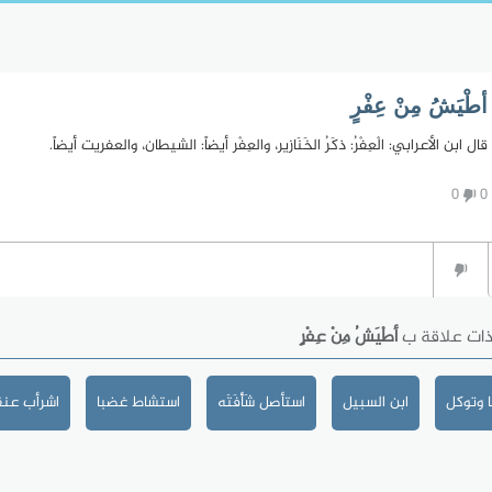
أطْيَشُ مِنْ عِفْرٍ
قال ابن الأعرابي: الْعِفْرُ: ذكَرُ الخَنَازير، والعِفْر أيضاً: الشيطان، والعفريت أيضاً.
0
0
ذات علاقة ب
أطْيَشُ مِنْ عِفْرٍ
 وتوكل
ابن السبيل
استأصل شَأْفَتَه
استشاط غضبا
اشرأب عنق