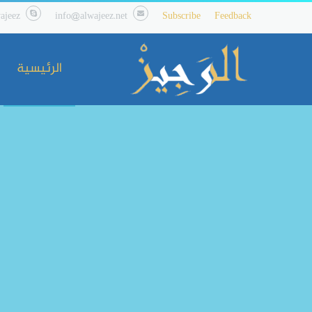
ajeez
info@alwajeez.net
Subscribe
Feedback
الرئيسية