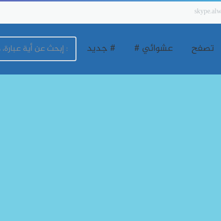
skype.alw
تصفح
عشوائي #
# جديد