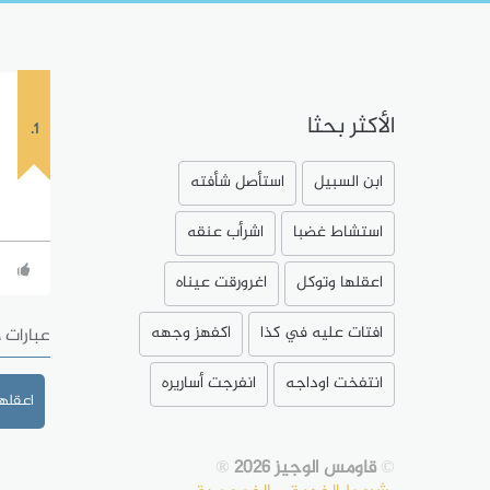
الأكثر بحثا
1.
ابن السبيل
استأصل شأفته
استشاط غضبا
اشرأب عنقه
اعقلها وتوكل
اغرورقت عيناه
افتات عليه في كذا
اكفهز وجهه
عبارات 
انتفخت اوداجه
انفرجت أساريره
اعقلها
©
قاومس الوجيز 2026
®