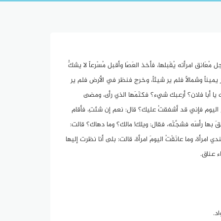
ُعَانق امرأته يُقَبلها، فأخذ العَصَا وأقبل مُسْرعاً لا يشكُّ
يميناً وشمالاً فلم ير شيئاً، وخرج فنظر في الأرض فلم ير
ك يا أبا فلان؟ أرعبك شيء؟ فكتَمَها الذي رأى، ومضى
ودع اليوم فإني قد أشفقتُ عليك؟ قال: نعم إن شئتِ، فأقام
بها رأسَه فشجَّتْه، فقال: ويلك! مالك؟ وما دهاك؟ قالت:
 امرأة، وما عانَقْتُ اليومَ امرأة، قالت: بلى أنا نظرت إليها
ء عناق.
اد.