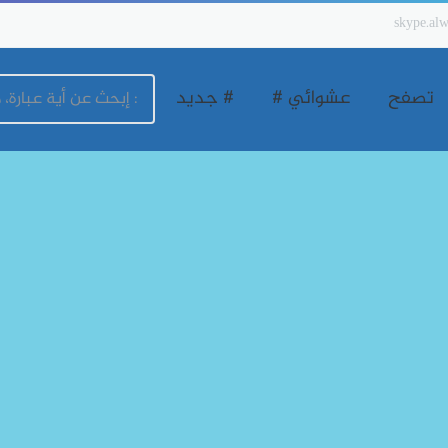
skype.alw
تصفح
عشوائي #
# جديد