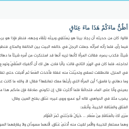
أظُنُّ ماءَكُمْ هَذَا ماءَ عِنَاقٍ
قالوا: كان من حديثه أن رجلا بينا هو يَسْتَقِي وبيتُه تِلْقَاء وجهه، فنظر فإذا هو برجل م
فيما رأى، فلما رأته امرأتُه جعلت الرجلَ في خالفه البيت بين الخالفة والمتاع، فنظر 
شيئاً، فكذب بصره، فقالت المرأة كأنها تريه أنها قد استنكرت من أمره شيئاً ما دها
لحاجته، فلما كان في الوِرْدِ الثاني قالت: ياأبا فلان، هل لك أن أكفيك السَّقْيُ وت
في المنزل، فانطلقت تسقي وتحيَّنَتْ منه غفلة فأخذت العَصَا ثم أقبلت حتى تفلقَ 
وما دهاني يا فاسق؟ أين المرأة التي رأيتُهَا معك تعانقها؟ فقال: لا، والله ما كانت عندي
بعيني وأنا على الماء، فتحالَفَا فلما أكثرت قال: إن تكوني صادقة فإن ماءكم هذا ما
يضرب مثلا في الدواهي، قاله أبو عمرو وروى غيره: عَنَاق بفتح العين، وقال:
العَنَاق والعَنَاقة الخيبةُ، وأنشد:
سَرَى لَكَ بالْعَنَاقَةِ مِنْ سُعَادِ ... خَيَالٌ فَاجْتَنَي ثَمَرَ الْفُؤَادِ
وهما مستعار للخيبة والأمر لقيت منه أُذنَىْ عَنَاق، لأنهما مسودَّانِ ولا يفارقهما السو