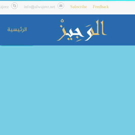
ajeez
info@alwajeez.net
Subscribe
Feedback
الرئيسية