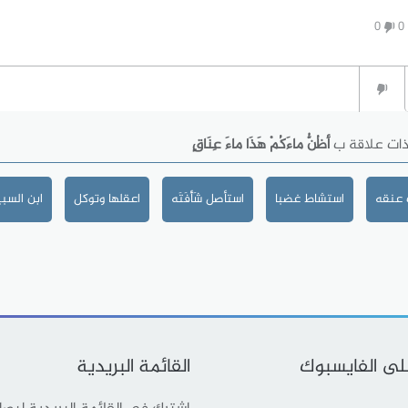
0
0
ذات علاقة ب
أظُنُّ ماءَكُمْ هَذَا ماءَ عِنَاقٍ
 عنقه
استشاط غضبا
استأصل شَأْفَتَه
اعقلها وتوكل
ابن السب
على الفايسبوك
القائمة البريدية