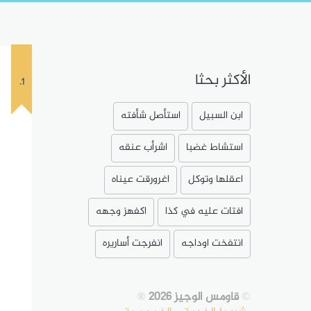
الأكثر بحثا
1.
ابن السبيل
استأصل شأفته
استشاط غضبا
اشرأب عنقه
اعقلها وتوكل
اغرورقت عيناه
افتات عليه في كذا
اكفهز وجهه
انتفخت اوداجه
انفرجت أساريره
©
قاومس الوجيز 2026
®