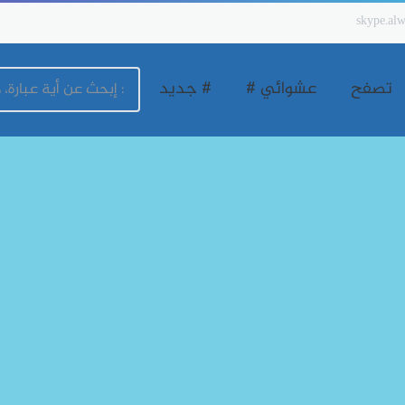
skype.alw
تصفح
عشوائي #
# جديد