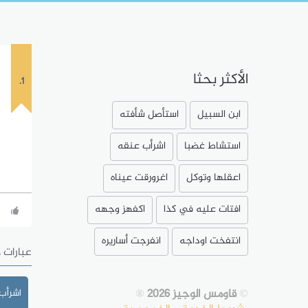
الأكثر بحثا
1.
ابن السبيل
استأصل شأفته
استشاط غضبا
اشرأب عنقه
اعقلها وتوكل
اغرورقت عيناه
افتات عليه في كذا
اكفهز وجهه
انتفخت اوداجه
انفرجت أساريره
عبارات 
©
قاومس الوجيز 2026
®
اشرأب