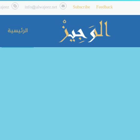
ajeez
info@alwajeez.net
Subscribe
Feedback
الرئيسية