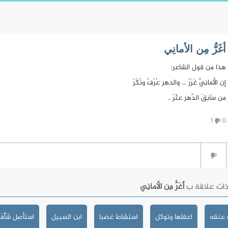
أغَرُّ مِن الأمانِي
هذا من قول الشاعر:
إن الأمانِيَّ غَرَرٌ ... والدهر عُرْفٌ ونُكُرْ
من سَابقَ الدَّهر عثَرْ ..
1
0
ذات علاقة ب
أغَرُّ مِن الأمانِي
 عنقه
اعقلها وتوكل
استشاط غضبا
ابن السبيل
استأصل شَأْفَت