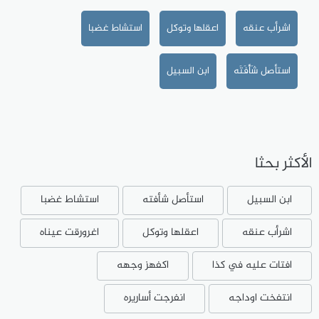
اشرأب عنقه
اعقلها وتوكل
استشاط غضبا
استأصل شَأْفَتَه
ابن السبيل
الأكثر بحثا
ابن السبيل
استأصل شأفته
استشاط غضبا
اشرأب عنقه
اعقلها وتوكل
اغرورقت عيناه
افتات عليه في كذا
اكفهز وجهه
انتفخت اوداجه
انفرجت أساريره