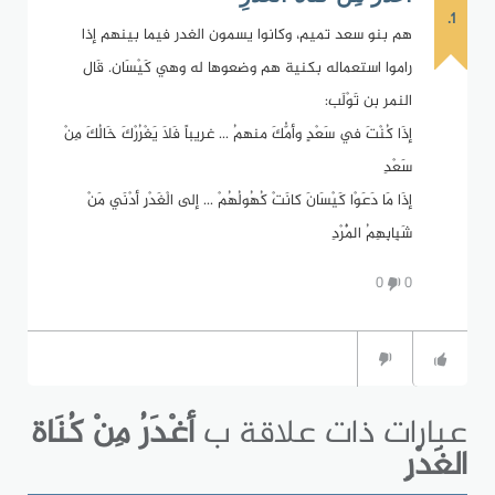
1.
هم بنو سعد تميم، وكانوا يسمون الغدر فيما بينهم إذا
راموا استعماله بكنية هم وضعوها له وهي كَيْسَان. قَال
النمر بن تَوْلَب:
إذَا كُنْتَ في سَعْدٍ وأمُّكَ منهمُ ... غريباً فَلاَ يَغْرُرْكَ خَالُكَ مِنْ
سَعْدِ
إذَا مَا دَعَوْا كَيْسَانَ كانَتْ كُهُولُهُمْ ... إلى الْغَدْرِ أدْنَي مَنْ
شَبِابِهِمُ الْمُرْدِ
0
0
عبارات ذات علاقة ب
أغْدَرُ مِنْ كُنَاة
الغَدْرِ