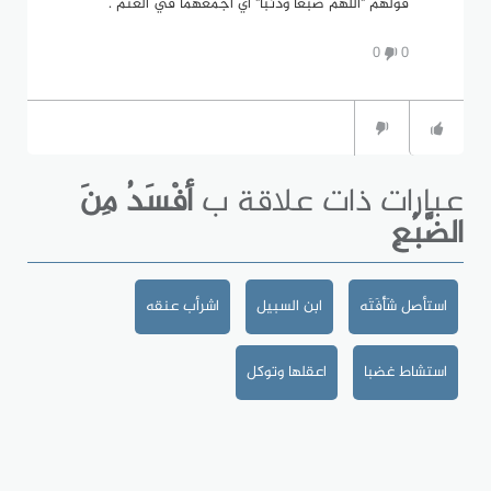
قولهم "اللهم ضبعاً وذئباً" أي اجْمَعْهُما في الغنم .
0
0
عبارات ذات علاقة ب
أفْسَدُ مِنَ
الضَّبُعِ
استأصل شَأْفَتَه
ابن السبيل
اشرأب عنقه
استشاط غضبا
اعقلها وتوكل