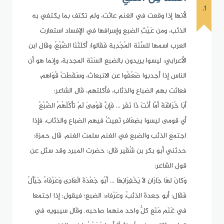
1.
لأنها إذا وقعت في الغنم عاثت، ولم تكتف بما يكتفي به
الذئب، ومن عَيْثِ الضبع وإسرافها في الإفساد استعارت
العرب اسمها للسَّنَة المُجْدِبة فَقَالوا: أكلَتْنَا الضَّبُعُ، وقَال ابن
الأعرابي: ليسوا يريدون بالضبع السَنَة المجدبة، وإنما هو أن
الناس إذا أجدبوا ضَعُفُوا عن الانبعاث، وسَقَطَتْ قُوَاهم،
فعاثت بهم الضباع والذئاب، فأكلتهم، قَال الشاعر:
أبَا خُرَاشَةَ أمَّا أنْتَ ذَا نَفَرٍ ... فَإنَّ قَوْمِىَ لَمْ تأْكُلْهُمُ الضَّبُعُ
أي قومى ليسوا بضِعَافٍ تَعِيثُ فيهم الضباع والذئاب، فإذا
اجتمع الذئب والضبع في الغنم سلمت الغنم. قَال حمزة:
حدثني أبو بكر بن شُقَير قَال: حضرت المبرد وقد سئل عن
قول الشاعر:
وَكانَ لهَا جَارَانِ لاَ يَخْفِرَانِهَا ... أَبُو جَعْدَةَ الْعَادِى وَعَرْفَاءُ جَيْأَلُ
فَقَال: أبو جعدةَ الذئبُ، وعَرْفاء: الضبع؛ فيقول: إذا اجتمعا
في غَنَم مَنَع كلُّ واحد منهما صاحبه. وقَال سيبويه في