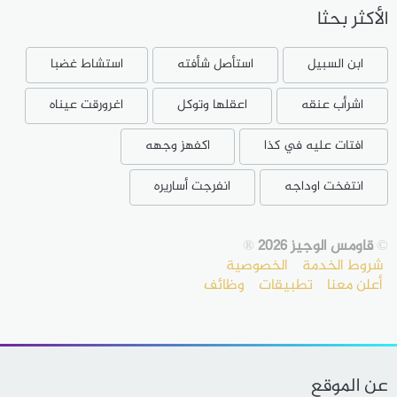
الأكثر بحثا
ابن السبيل
استأصل شأفته
استشاط غضبا
اشرأب عنقه
اعقلها وتوكل
اغرورقت عيناه
افتات عليه في كذا
اكفهز وجهه
انتفخت اوداجه
انفرجت أساريره
©
قاومس الوجيز 2026
®
شروط الخدمة
الخصوصية
أعلن معنا
تطبيقات
وظائف
عن الموقع