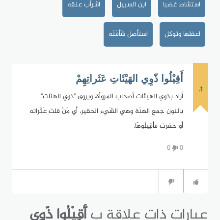
استشاط غضبا
ابن السبيل
اشرأب عنقه
اعقلها وتوكل
استأصل شَأْفَتَه
أَقِيْلُوا ذّوِي الهَيْئَاتِ عَثَراتِهِمْ
1.
أراد بذوي الهيئات أصحاب المروأة، ويروى "ذوي الهنَات"
بالنون جمع الهنَة وهي الشَيء الحقير، أي مَنْ قلت عَثَراته
أو حقرت فأقِيلُوهَا.
0
0
عبارات ذات علاقة ب
أَقِيْلُوا ذّوِي