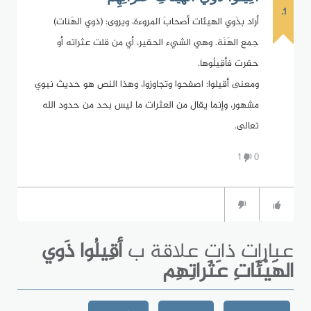
1.
أراد بذَوي الهيئات أصحابَ المروءة، ويروى: (ذوي الهَنات)
جمع الهَنَة. وهي الشيء الحقير، أي من قلت عثراته أو
حقرت فأقِيلُوها.
ومعنى أقيلوا: اصفحوا وتجاوزوا، وهذا النص هو حديث نبوي
مشهور، وإنما يقال من العثرات ما ليس بحد من حدود الله
تعالى.
1
0
عبارات ذات علاقة ب
أقِيلُوا ذَوي
الهَيْئَاتِ عَثَراتِهِم