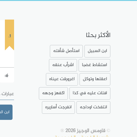
الأكثر بحثا
1.
ابن السبيل
استأصل شأفته
استشاط غضبا
اشرأب عنقه
اعقلها وتوكل
اغرورقت عيناه
افتات عليه في كذا
اكفهز وجهه
عبارات 
انتفخت اوداجه
انفرجت أساريره
ابن ال
©
قاومس الوجيز 2026
®