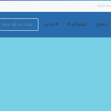
skype.alw
تصفح
عشوائي #
# جديد