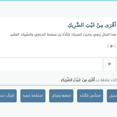
أقْرَى مِنْ غَيْثِ الضَّرِيكِ
هذا المثل رَبَعي، وغيث الضريك: قَتَادَة بن مَسلمة الحنفي، والضَّرٍيك: الفقير.
0
0
ذات علاقة ب
أقْرَى مِنْ غَيْثِ الضَّرِيكِ
سبيل
استأصل شَأْفَتَه
اعقلها وتوكل
استشاط غضبا
اشرأب عنق