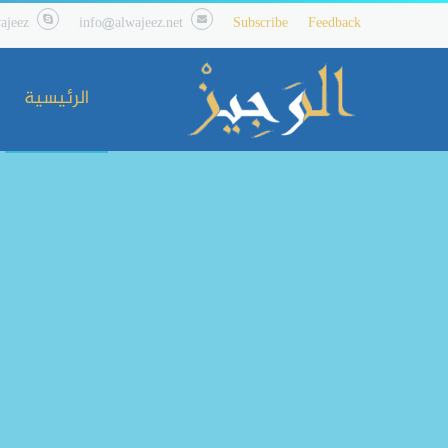
ajeez
info@alwajeez.net
Subscribe
Feedback
الرئيسية