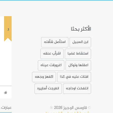
الأكثر بحثا
1.
ابن السبيل
استأصل شأفته
استشاط غضبا
اشرأب عنقه
اعقلها وتوكل
اغرورقت عيناه
افتات عليه في كذا
اكفهز وجهه
انتفخت اوداجه
انفرجت أساريره
©
قاومس الوجيز 2026
®
عبارات 