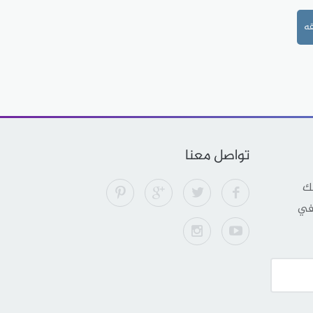
ه
تواصل معنا
لك
 في