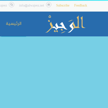
ajeez
info@alwajeez.net
Subscribe
Feedback
الرئيسية