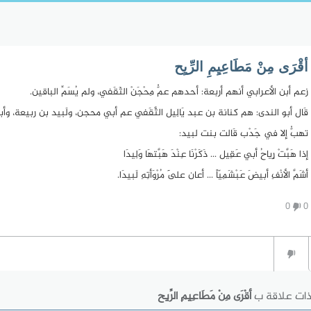
أقْرَى مِنْ مَطَاعِيِمِ الرِّيِح
زعم أبن الأعرابي أنهم أربعة: أحدهم عمُّ مِحْجَنْ الثَقَفي، ولم يُسَمِّ الباقين.
قَال أبو الندى: هم كنانة بن عبد يَالِيل الثَّقَفي عم أبي محجن، ولَبيد بن ربيعة، وأبوه، كا
تهبُّ إلا في جَدْب قَالت بنت لبيد:
إذا هَبَّتْ رٍياحُ أبي عَقِيل ... ذَكَرْنَا عِنْدَ هَبَّتهَا وَلِيدَا
أشَمَّ الأنْفِ أبيضَ عَبْشَمِيّاً ... أعان عَلَى مُرْوَأتِهِ لَبيدَا.
0
0
ذات علاقة ب
أقْرَى مِنْ مَطَاعِيِمِ الرِّيِح