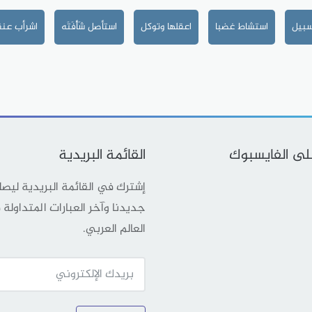
سبيل
استشاط غضبا
اعقلها وتوكل
استأصل شَأْفَتَه
اشرأب عنق
على الفايسبوك
القائمة البريدية
إشترك في القائمة البريدية ليص
جديدنا وآخر العبارات المتداولة
العالم العربي.