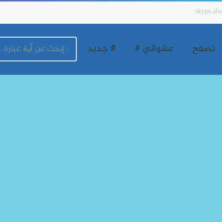
skype.alw
تصفح
عشوائي #
# جديد