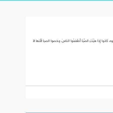
نوا إذا هَبَّتِ الصَّبَا أطْعَمُوا الناسَ، وخصوا الصبا لأنها لا