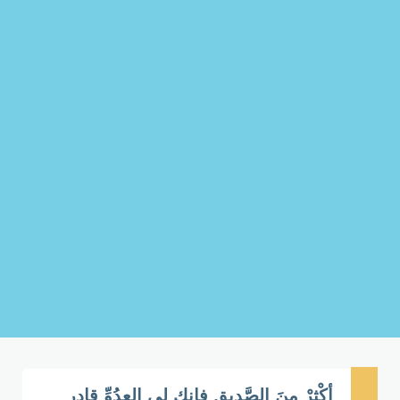
أكْثِرْ مِنَ الصَّدِيقِ فإنك لي العدُوِّ قادِر