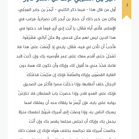
1.
أول من قال هذا - فيما ذكر الكلبي - أبْجَرُ بن جابر العِجْلِي،
وكان من خبر ذلك أن حجاز بن أبجر كان نصرانياً، فرغب في
الإسلام، فأتى أباه فَقَال: يا أبَتِ إني أرى قوماً قد دخلوا في
هذا الدين ليس لهم مثل قدمى، ولا مثلُ آبائي، فشَرُفُوا،
فأحبُّ أن تأذن لي فيه، فَقَال: يابني إذ أزْمَعْتَ عَلَى هذا فلا
تَعْجَلْ حتى أقدم معك على عمر فأوصيه بك، وإن كُنتَ لابد
فاعلا فخُذْ مني ما أقول لك، وإياك وأن تكون لك همة دون
الغاية القصْوَى، وإياك والسَّامَةَ فإنك إن سَئِمْتَ قذفَتْكَ
الرجالُ خلف أعقابها، وإذا دَخَلْتَ مصرا فأكثر من الصديق
فإنك على العدو قادر، وإذا حضرتَ بابَ السلطان فلا تنازعَنَّ
بوابه على بابه، فإن أيْسَرَ ما يلقاك منه أن يعلقك اسما
يسبك الناس به، وإذا وصلت إلى أميرك فَبَوِّئ لنفسك منزلا
يجمل بك، وإياك أن تجلس مجلسا يقصر بك، وإن أنْتَ
جالستَ أميرك فلا تجالسه بخلاف هَوَاه فإنك إن فعلت ذلك