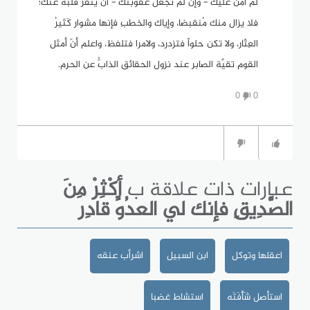
لم آمن عليك - وإن لم تجعل عقوبتك - أن ينفر قلبه عنك؛
فلا يزال منك مُنقبضا، وإياك والخطبِ فإنها مشوار كَثيرُ
العِثَار، ولا تكن حلواً فتزدرد، ولامرا فتلفظ، واعلم أنّ أمثل
القوم تقيَّة الصابر عند نزول الحقائق الذابُّ عن الحرم.
0
0
عبارات ذات علاقة ب
أكْثِرْ مِنَ
الصَّدِيقِ فإنك لي العدُوِّ قادِر
اعقلها وتوكل
ابن السبيل
اشرأب عنقه
استأصل شَأْفَتَه
استشاط غضبا