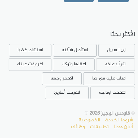
الأكثر بحثا
ابن السبيل
استأصل شأفته
استشاط غضبا
اشرأب عنقه
اعقلها وتوكل
اغرورقت عيناه
افتات عليه في كذا
اكفهز وجهه
انتفخت اوداجه
انفرجت أساريره
©
قاومس الوجيز 2026
®
شروط الخدمة
الخصوصية
أعلن معنا
تطبيقات
وظائف