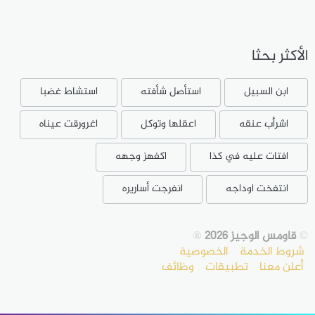
الأكثر بحثا
ابن السبيل
استأصل شأفته
استشاط غضبا
اشرأب عنقه
اعقلها وتوكل
اغرورقت عيناه
افتات عليه في كذا
اكفهز وجهه
انتفخت اوداجه
انفرجت أساريره
©
قاومس الوجيز 2026
®
شروط الخدمة
الخصوصية
أعلن معنا
تطبيقات
وظائف