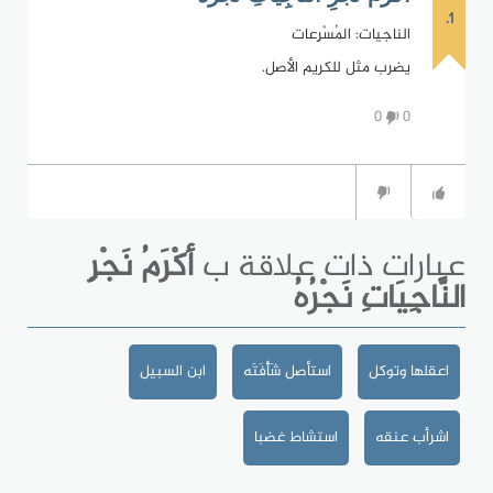
1.
الناجيات: المُسْرِعات
يضرب مثل للكريم الأصل.
0
0
عبارات ذات علاقة ب
أكْرَمُ نَجْرِ
النَّاجِيَاتِ نَجْرُهُ
اعقلها وتوكل
استأصل شَأْفَتَه
ابن السبيل
اشرأب عنقه
استشاط غضبا