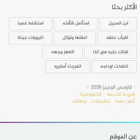
الأكثر بحثا
ابن السبيل
استأصل شأفته
استشاط غضبا
اشرأب عنقه
اعقلها وتوكل
اغرورقت عيناه
افتات عليه في كذا
اكفهز وجهه
انتفخت اوداجه
انفرجت أساريره
©
قاومس الوجيز 2026
®
شروط الخدمة
الخصوصية
أعلن معنا
تطبيقات
وظائف
عن الموقع