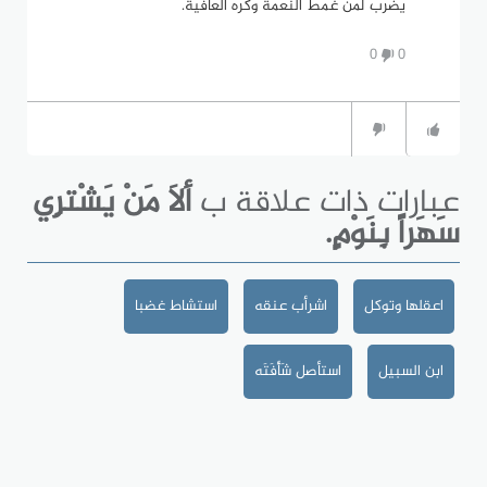
يضرب لمن غمط النعمة وكره العافية.
0
0
عبارات ذات علاقة ب
ألاَ مَنْ يَشْترِي
سَهَراً بِنَوْمٍ.
اعقلها وتوكل
اشرأب عنقه
استشاط غضبا
ابن السبيل
استأصل شَأْفَتَه