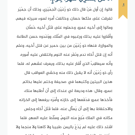
1.
قالوا: إن أول مَنْ قال ذلك ذو رُعَيْن الْحِمْيَري، وذلك أن حِمْيَر
تفرقت على ملكها حسان، وخالفت أمره لسوء سيرته فيهم،
ومالوا إلى أخيه عمرو، وحملوه على قَتْل أخيه حَسَّان
وأشاروا عليه بذلك ورغبوه في المُلْك، ووَعَدوه حسن الطاعة
والموازرة، فنهاه ذو رُعَيْن من بين حمير عن قتل أخيه، وعلم
أنه إن قتل أخاه ندم ونَفَر عنه النوم وانتقض عليه أموره،
وأنه سيعاقِبُ الذي أشار عليه بذلك، ويعرف غشهم له، فلما
رأى ذو رُعَيْن أنه لا يقبل ذلك منه وخشي العواقب قال
هذين البيتين وكتبهما في صحيفة وختم عليها بخاتم
عمرو، وقال: هذه وديعة لي عندك إلى أن أطلبها منك،
فأخذها عمرو فدَفَعها إلى خازنه وأمَرَه برفعها إلى الخزانه
والاحتفاظ بها إلى أن يَسْأل عنه، فلما قَتَلَ أخاه وجلس
مكانه في الملك مُنِعَ منه النومُ، وسُلِّط عليه السهر، فلما
اشتد ذلك عليه لم يَدَعْ باليمن طبيبا ولا كاهنا ولا منجما ولا