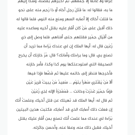
عرّافا ولا عائفا إلا جمعهم، ثم أخبرهم بقصته، وشكا إليهم
ما به، فقالوا له: ما قَتَلَ رجل أخاه أو ذا رَحِم منه على نحو
ما قتلت أخاك إلا أصابه السهر ومنع منه النوم، فلما قالوا له
ذلك أقبل على مَنْ كان أشار عليه بقتل أخيه وساعده عليه
من أقْيَال حِمْير فقتلهم حتى أفناهم، فلما وصل إلى ذي
رُعَين قال له: أيها الملك إن لي عندك بَرَاءة مما تريد أن
تصنع بي، قال: وما براءتك وأمانك؟ قال: مُرْ خازنك أن يخرج
الصحيفة التي استودعتكها يوم كذا وكذا، فأمر خازِنه
فأخرجها فنظر إلى خاتمه عليها ثم فَضَّها فإذا فيها:
ألاَ مَنْ يَشْتَري سَهَراً بِنَوْمٍ ... سَعِيدٌ مَنْ يبيتُ قَرِيرَ عَيْنِ
فإمَّا حِمْيَر غَدَرَتْ وخانت ... فَمَعْذِرَةُ الإله لِذِي رُعَيْنَ
ثم قال له: أيها الملك قد نَهيتك عن قتل أخيك، وعلمتُ أنك
إن فعلت ذلك أصابك الذي قد أصابك، فكتبت هذين البيتين
بَرَاءة لي عندك مما علمت أنك تصنع بمن أشار عليك بقتل
أخيك، فقبل ذلك منه، وعفا عنه، وأحسن جائزته.