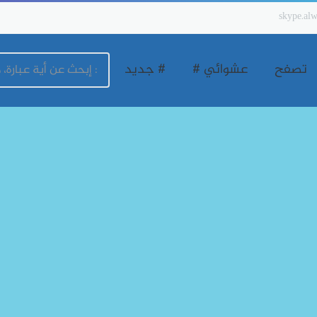
skype.alw
تصفح
عشوائي #
# جديد