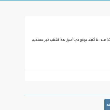
اللسان (ك ش ث) على ما أثرناه، ووقع في أصول هذا الكتاب غير مستقيم
َه