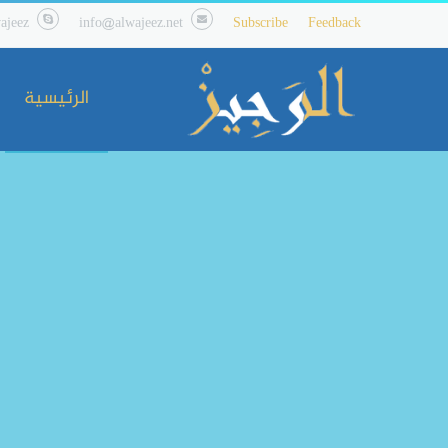
ajeez
info@alwajeez.net
Subscribe
Feedback
الرئيسية