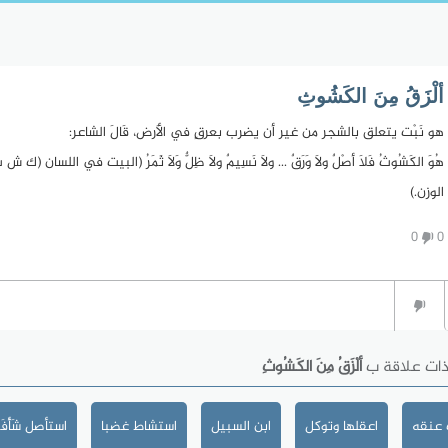
ألْزَقُ مِنَ الكَشُوثِ
هو نَبْت يتعلق بالشجر من غير أن يضرب بعرقٍ في الأَرض، قَالَ الشاعر:
هُوَ الكَشُوثُ فَلاَ أصْلٌ ولاَ وَرَقٌ ... ولاَ نَسِيمٌ ولاَ ظِلٌّ وَلاَ ثَمَرُ (البيت في 
الوزن.)
0
0
ذات علاقة ب
ألْزَقُ مِنَ الكَشُوثِ
 عنقه
اعقلها وتوكل
ابن السبيل
استشاط غضبا
استأصل شَأْفَت