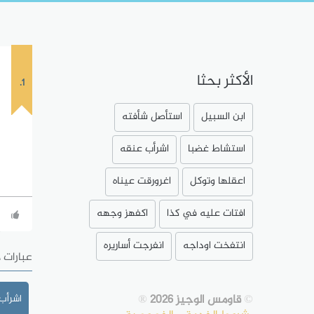
الأكثر بحثا
1.
ابن السبيل
استأصل شأفته
استشاط غضبا
اشرأب عنقه
اعقلها وتوكل
اغرورقت عيناه
افتات عليه في كذا
اكفهز وجهه
انتفخت اوداجه
انفرجت أساريره
عبارات 
©
قاومس الوجيز 2026
®
اشرأب