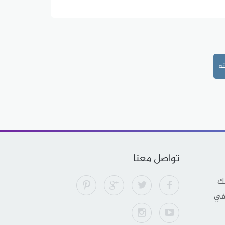
ه
تواصل معنا
لك
 في