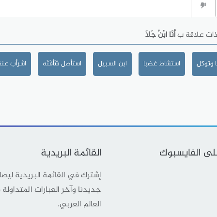
ذات علاقة ب
أنَا ابْنُ جَلاَ
 وتوكل
استشاط غضبا
ابن السبيل
استأصل شَأْفَتَه
اشرأب عنق
على الفايسبوك
القائمة البريدية
إشترك في القائمة البريدية ليص
جديدنا وآخر العبارات المتداولة
العالم العربي.