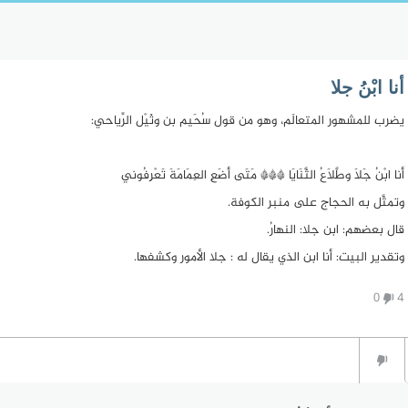
أنا ابْنُ جلا
يضرب للمشهور المتعالَم، وهو من قول سُحَيم بن وثَيْل الرِّياحي:
أنا ابْنُ جَلاَ وطَلاَّعُ الثَّنَايَا *** مَتَى أضَعِ العِمَامَةَ تَعْرِفُوني
وتمثَّل به الحجاج على منبر الكوفة.
قال بعضهم: ابن جلا: النهارُ.
وتقدير البيت: أنا ابن الذي يقال له : جلا الأمور وكشفها.
0
4