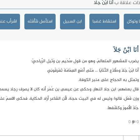
ذات علاقة ب
أنا ابْنُ جلا
 وتوكل
استشاط غضبا
ابن السبيل
استأصل شَأْفَتَه
اشرأب عنق
أنَا ابْنُ جَلاَ
يضرب للمشهور المتعالمَ، وهو من قول سُحَيم بن وَثيل الرِّياحيّ:
أنا ابْنُ جَلاَ وطَلاَّع الثَّنَايَا ... مَتَى أضَعِ العِمَامَةَ تَعْرِفُونِي
وتمثل به الحجاج على منبر الكوفة.
قال بعضهم: ابن جلا النهار، وحكى عن عيسى بن عُمَر أنه كان لا يصرف رجلا يسمى 
وزن فَعَل، قالوا: وليس له في البيت حجة، لأن الشاعر أراد الحكاية، فحكى الاسمَ على
جَلاَ الأمورَ وكشَفها.
0
0