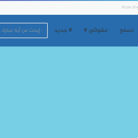
skype.alw
تصفح
عشوائي #
# جديد