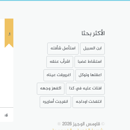
الأكثر بحثا
1.
ابن السبيل
استأصل شأفته
استشاط غضبا
اشرأب عنقه
اعقلها وتوكل
اغرورقت عيناه
افتات عليه في كذا
اكفهز وجهه
انتفخت اوداجه
انفرجت أساريره
©
قاومس الوجيز 2026
®