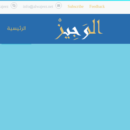
ajeez
info@alwajeez.net
Subscribe
Feedback
الرئيسية