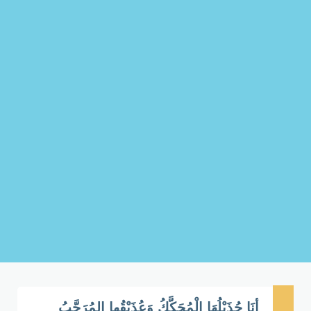
أنَا جُذَيْلُهَا الْمُحَكَّكُ وَعُذَيْقُها المُرَجَّبُ