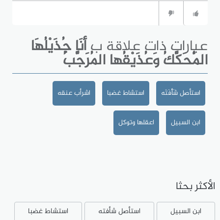
عبارات ذات علاقة ب
أنَا جُذَيْلُهَا
الْمُحَكَّكُ وَعُذَيْقُها المُرَجَّبُ
استأصل شَأْفَتَه
استشاط غضبا
اشرأب عنقه
ابن السبيل
اعقلها وتوكل
الأكثر بحثا
ابن السبيل
استأصل شأفته
استشاط غضبا