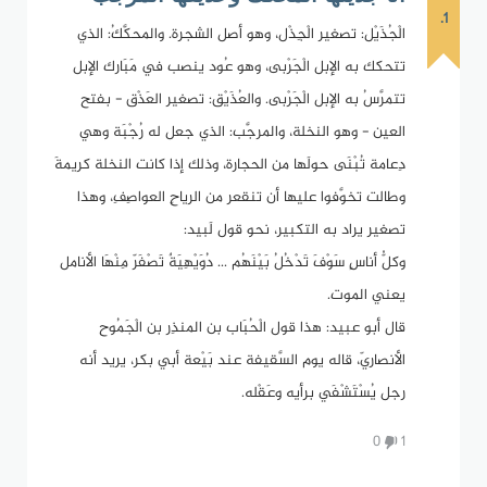
1.
الْجُذَيْل: تصغير الْجِذْل، وهو أصل الشجرة. والمحكَّكُ: الذي
تتحكك به الإبل الْجَرْبى، وهو عُود ينصب في مَبَارك الإبل
تتمرَّسُ به الإبل الْجَرْبى. والعُذَيْق: تصغير العَذْق - بفتح
العين - وهو النخلة، والمرجَّب: الذي جعل له رُجْبَة وهي
دِعامة تُبْنَى حولَها من الحجارة، وذلك إذا كانت النخلة كريمةَ
وطالت تخوَّفوا عليها أن تنقعر من الرياحِ العواصِفِ، وهذا
تصغير يراد به التكبير، نحو قول لَبيد:
وكلُّ أناسٍ سَوْفَ تَدْخُلُ بَيْنَهُم ... دُوَيْهِيَةٌ تَصْفَرّ مِنْهَا الأنامل
يعني الموت.
قال أبو عبيد: هذا قول الْحُبَاب بن المنذِر بن الْجَمُوح
الأنصاريّ، قاله يوم السَّقيفة عند بَيْعة أبي بكر، يريد أنه
رجل يُسْتَشْفَي برأيه وعَقْله.
0
1