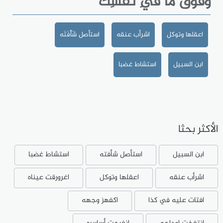
وَفَوْقَ ما فيِ نَفْسِكَ
اعقلها وتوكل
اشرأب عنقه
استأصل شَأْفَتَه
ابن السبيل
استشاط غضبا
الأكثر بحثا
ابن السبيل
استأصل شأفته
استشاط غضبا
اشرأب عنقه
اعقلها وتوكل
اغرورقت عيناه
افتات عليه في كذا
اكفهز وجهه