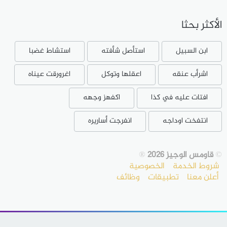
الأكثر بحثا
ابن السبيل
استأصل شأفته
استشاط غضبا
اشرأب عنقه
اعقلها وتوكل
اغرورقت عيناه
افتات عليه في كذا
اكفهز وجهه
انتفخت اوداجه
انفرجت أساريره
©
قاومس الوجيز 2026
®
شروط الخدمة
الخصوصية
أعلن معنا
تطبيقات
وظائف