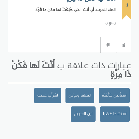
1.
الهاء للحرب، أي أنت الذي خُلِقْتَ لها فكن ذا قُوَّة.
0
0
عبارات ذات علاقة ب
أنْتَ لَها فَكُنْ
ذَا مِرَّةٍ
استأصل شَأْفَتَه
اعقلها وتوكل
اشرأب عنقه
استشاط غضبا
ابن السبيل