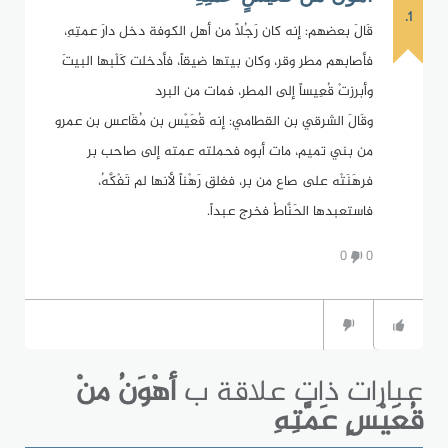
1.
قَالَ بعضهم: إنه كان رَجُلاً من أهل الكوفة دخل دارَ عمتِهِ،
فأصابهم مطر وقر، وكان بيتها ضيقاً، فأدخلت كَلْبها البيتَ
وأبرزتْ قُعِيساً إلى المطر، فمات من البرد
وقَالَ الشرقي بن القطامي: إنه قُعَيْس بن مُقَاعس بن عمرو
من بني تميم، مات أبوه فحملته عمته إلى صاحب بر
فرهَنَتْه على صاع من بر، فغلق رَهْناً لأنها لم تَفْكَّهُ،
فاستعبدها الحَنَّاطُ فخرج عبداً.
0
0
عبارات ذات علاقة ب
أهْوَنُ منْ
قُعَيْسٍ عَمَّتِهِ