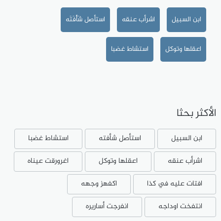
ابن السبيل
اشرأب عنقه
استأصل شَأْفَتَه
اعقلها وتوكل
استشاط غضبا
الأكثر بحثا
ابن السبيل
استأصل شأفته
استشاط غضبا
اشرأب عنقه
اعقلها وتوكل
اغرورقت عيناه
افتات عليه في كذا
اكفهز وجهه
انتفخت اوداجه
انفرجت أساريره