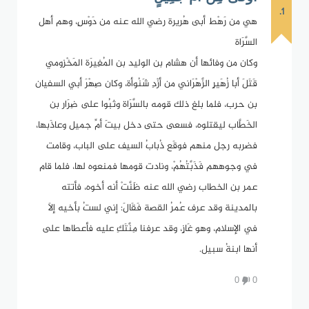
1.
هي من رَهْط أبى هُريرة رضي الله عنه من دَوْسٍ، وهم أهل
السَّرَاة
وكان من وفائها أن هشام بن الوليد بن المُغِيرَة المَخْزومي
قَتَلَ أبا زُهَيرٍ الزَّهْرَاني من أزْدِ شَنُوأة، وكان صِهْرَ أبي السفيان
بن حرب، فلما بلغ ذلك قومه بالسَّرَاة وثبُوا على ضِرَار بن
الخَطَّاب ليقتلوه، فسعى حتى دخل بيتَ أمِّ جميل وعاذَبها،
فضربه رجل منهم فوقَع ذُبابُ السيف على الباب، وقامت
في وجوههم فَذَبَّتُهُمْ، ونادت قومها فمنعوه لها، فلما قام
عمر بن الخطاب رضي الله عنه ظَنَّتْ أنه أخوه، فأتته
بالمدينة وقد عرف عُمرُ القصة فَقَالَ: إني لستُ بأخيه إلاَ
في الإسلام، وهو غَازٍ، وقد عرفنا مِنَّتَكِ عليه فأعطاها على
أنها ابنةُ سبيل.
0
0