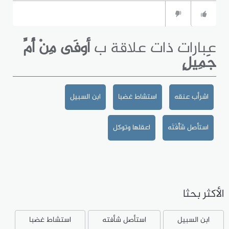
عبارات ذات علاقة ب
أوفَى مِنْ أُمِّ
جَمِيلٍ
اشرأب عنقه
استشاط غضبا
ابن السبيل
استأصل شَأْفَتَه
اعقلها وتوكل
الأكثر بحثا
ابن السبيل
استأصل شأفته
استشاط غضبا