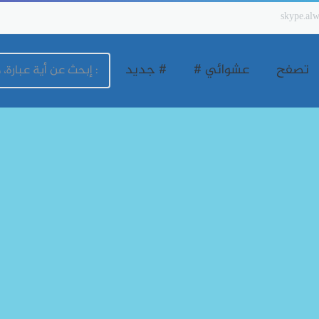
skype.alw
تصفح
عشوائي #
# جديد