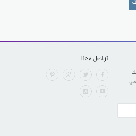
َه
تواصل معنا
لك
 في