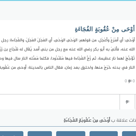
أوْحَى مِنْ عُقُوبَةٍ الفُجَاءَةِ
أوْحَى: أي أسْرَعُ وأعْجَل، من قولهم: الوَحَى الوَحَى، أي العَجَلَ العَجَلَ، والفُجَا
الله عنه، فأتىَ به أبو بكر رضي الله عنه مع رجل من بنى أسد يُقَال له شُجَاع بن زَرْقَ
تُؤَجَّجَ لهما نار عظيمة، ثم زُجَّ الفُجَاءة فيها مَشْدُودا، فكلما مَسَّته النار سال 
النار في بدنه خَرَجَ منها، واحترق بعد زمان، فقال الناس بالمدينة: أوحى من عُقُوبة ا
0
0
ذات علاقة ب
أوْحَى مِنْ عُقُوبَةٍ الفُجَاءَةِ