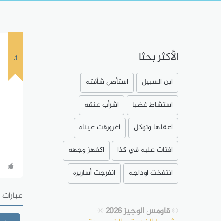
الأكثر بحثا
1.
ابن السبيل
استأصل شأفته
استشاط غضبا
اشرأب عنقه
اعقلها وتوكل
اغرورقت عيناه
افتات عليه في كذا
اكفهز وجهه
انتفخت اوداجه
انفرجت أساريره
عبارات 
©
قاومس الوجيز 2026
®