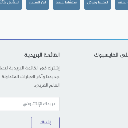
 عنقه
اعقلها وتوكل
استشاط غضبا
ابن السبيل
استأصل شَأْفَت
على الفايسبوك
القائمة البريدية
إشترك في القائمة البريدية ليص
جديدنا وآخر العبارات المتداولة
العالم العربي.
إشتراك