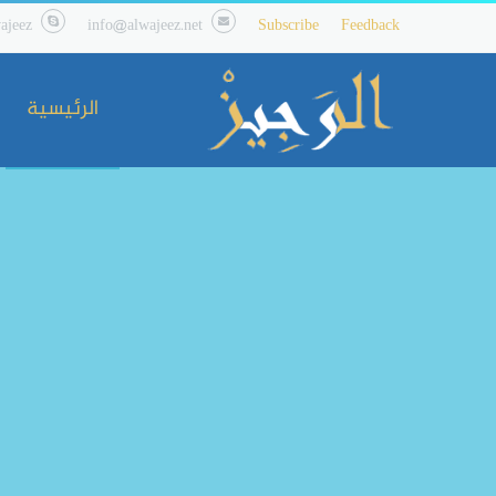
ajeez
info@alwajeez.net
Subscribe
Feedback
الرئيسية