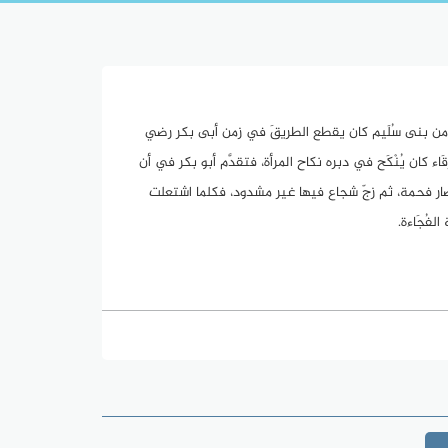
ءة: رجل من بنى سُلَيم كان يقطع الطريقَ في زمن أبى بكر رضي
اء كان يُنْكَح في دبره نكاح المرأة، فتقدَّم أبو بكر في أن
فيها وصار فحمة، ثم زجّ شجاع فيها غير مشدود، فكلما اشتعلت
لفُجَاءة.