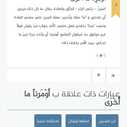
1.
المَرِنُ - بكسر الراء - الخُلُق والعادة، يقال: ما زال ذلك مَرِنِي،
أي عادتي، و "ما" صلة، وأخرى: صفة للمرِن على معنى العادة
ونصب "مرنا" بتقدير فعل مضمر، كأنه جواب مَنْ يقول قولاً
غير موثوق به، فيقول السامع: أومَرِنا، أي وآخذ مرنا غيرَ ما
تحكي، يريد الأمر بخلاف ذلك.
0
0
عبارات ذات علاقة ب
أوْمَرِناً ما
أُخْرَى
ابن السبيل
اعقلها وتوكل
استشاط غضبا