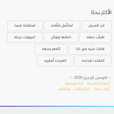
الأكثر بحثا
ابن السبيل
استأصل شأفته
استشاط غضبا
اشرأب عنقه
اعقلها وتوكل
اغرورقت عيناه
افتات عليه في كذا
اكفهز وجهه
انتفخت اوداجه
انفرجت أساريره
©
قاومس الوجيز 2026
®
شروط الخدمة
الخصوصية
أعلن معنا
تطبيقات
وظائف