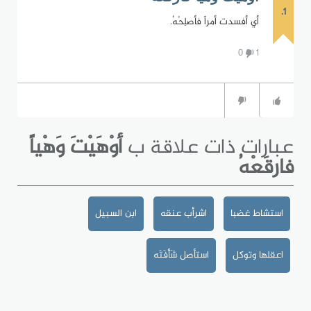
1.
أي أفسدت أمراً فأصلِحْهُ.
0
1
عبارات ذات علاقة ب
أوْهَيْتَ وَهْياً
فارقَعْهُ
استشاط غضبا
اشرأب عنقه
ابن السبيل
اعقلها وتوكل
استأصل شَأْفَتَه