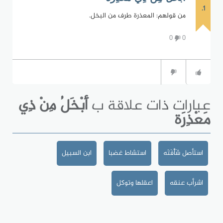
1.
من قولهم: المعذرة طرف من البخل.
0
0
عبارات ذات علاقة ب
أَبْخَلُ مِنْ ذِي
مَعْذِرَة
استأصل شَأْفَتَه
استشاط غضبا
ابن السبيل
اشرأب عنقه
اعقلها وتوكل