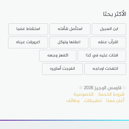
الأكثر بحثا
ابن السبيل
استأصل شأفته
استشاط غضبا
اشرأب عنقه
اعقلها وتوكل
اغرورقت عيناه
افتات عليه في كذا
اكفهز وجهه
انتفخت اوداجه
انفرجت أساريره
©
قاومس الوجيز 2026
®
شروط الخدمة
الخصوصية
أعلن معنا
تطبيقات
وظائف