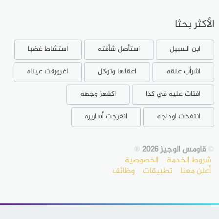
الأكثر بحثا
ابن السبيل
استأصل شأفته
استشاط غضبا
اشرأب عنقه
اعقلها وتوكل
اغرورقت عيناه
افتات عليه في كذا
اكفهز وجهه
انتفخت اوداجه
انفرجت أساريره
©
قاومس الوجيز 2026
®
شروط الخدمة
الخصوصية
أعلن معنا
تطبيقات
وظائف