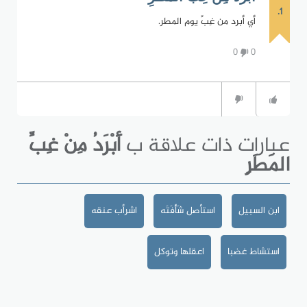
1.
أي أبرد من غِبِّ يوم المطر.
0
0
عبارات ذات علاقة ب
أَبْرَدُ مِنْ غِبِّ
المَطَرِ
ابن السبيل
استأصل شَأْفَتَه
اشرأب عنقه
استشاط غضبا
اعقلها وتوكل