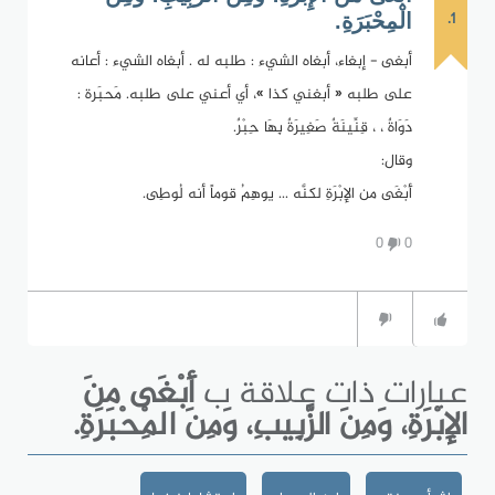
1.
الْمِحْبَرَةِ.
أبغى - إبغاء، أبغاه الشيء : طلبه له . أبغاه الشيء : أعانه
على طلبه « أبغني كذا »، أي أعني على طلبه. مَحبَرة :
دَوَاةٌ ، ، قِنِّينَةٌ صَغِيرَةٌ بِهَا حِبْرٌ.
وقال:
أَبْغَى من الإِبْرَةِ لكنَّه ... يوهِمُ قوماً أنه لُوطِى.
0
0
عبارات ذات علاقة ب
أَبْغَى منَ
الإِبْرَةِ، وَمِنَ الزَّبِيبِ، وَمِنَ الْمِحْبَرَةِ.