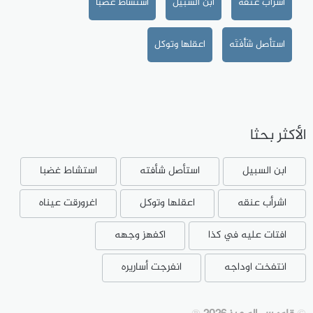
اشرأب عنقه
ابن السبيل
استشاط غضبا
استأصل شَأْفَتَه
اعقلها وتوكل
الأكثر بحثا
ابن السبيل
استأصل شأفته
استشاط غضبا
اشرأب عنقه
اعقلها وتوكل
اغرورقت عيناه
افتات عليه في كذا
اكفهز وجهه
انتفخت اوداجه
انفرجت أساريره