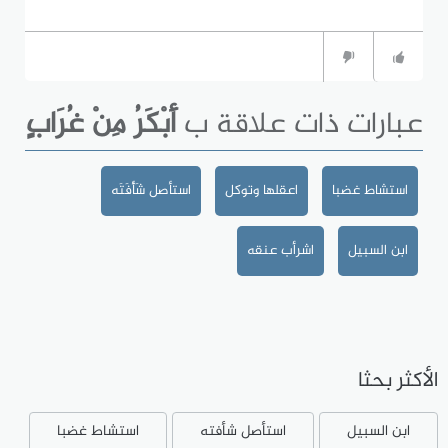
عبارات ذات علاقة ب
أَبْكَرُ مِنْ غُرَابٍ
استشاط غضبا
اعقلها وتوكل
استأصل شَأْفَتَه
ابن السبيل
اشرأب عنقه
الأكثر بحثا
ابن السبيل
استأصل شأفته
استشاط غضبا