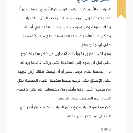
1.
الغراب: طائر منكود، ظلمه الوجدان الشَّعبي ظلمًا عبقريًّا،
عندما عدَّه قرين الموت والخراب، ونذير البيْن والاغتِراب،
وخاف صوته وعيْنه، وصورته ولونه، وتعقَّبه في أمثاله
وحكاياته، وأساطيره ومعتقداته، فما وقع منه إلاَّ مذمومًا
على أي جنب وقع.
وهو أشد الطيور بكوراً ذلك لأنه أول من غادر سفينة نوح
على أمل أن يعود إلى السفينة لكي يرشد قائدها وربانها
بان اليابسة على مرمى حجر أو أن ليست هناك أرض قريبة
على الإطلاق بكي ترسو عليها سفينة النبي المحملة بكل
من زوجين اثنين ذكرا وأنثى من مخلوقات الله لكي لا تفنى
الحياة رسو السفينة على اليابسة...
كان هذا هو المراد من إطلاق الغراب ولكنه حين أبكر في
الطيران لم يفكر بمن خلفه.
0
0