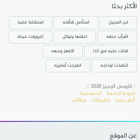
الأكثر بحثا
ابن السبيل
استأصل شأفته
استشاط غضبا
اشرأب عنقه
اعقلها وتوكل
اغرورقت عيناه
افتات عليه في كذا
اكفهز وجهه
انتفخت اوداجه
انفرجت أساريره
©
قاومس الوجيز 2026
®
شروط الخدمة
الخصوصية
أعلن معنا
تطبيقات
وظائف
عن الموقع