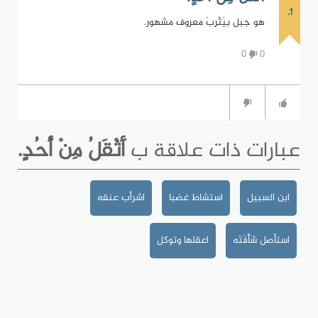
1.
هو جبل بيَثْرِبَ معروف مشهور.
0
0
عبارات ذات علاقة ب
أَثْقَلُ مِنْ أُحُدٍ.
ابن السبيل
استشاط غضبا
اشرأب عنقه
استأصل شَأْفَتَه
اعقلها وتوكل