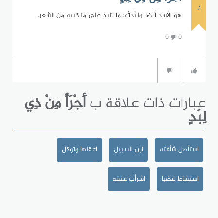
1.
هو الأسد أيضا، ولِبْدَتُه: ما تلبد على منكبيه من الشعر.
0
0
عبارات ذات علاقة ب
أَجْرَأُ مِنْ ذِي
لِبَدٍ
استأصل شَأْفَتَه
ابن السبيل
اعقلها وتوكل
استشاط غضبا
اشرأب عنقه