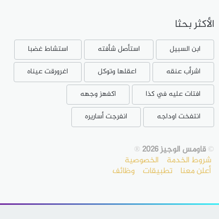
الأكثر بحثا
ابن السبيل
استأصل شأفته
استشاط غضبا
اشرأب عنقه
اعقلها وتوكل
اغرورقت عيناه
افتات عليه في كذا
اكفهز وجهه
انتفخت اوداجه
انفرجت أساريره
©
قاومس الوجيز 2026
®
شروط الخدمة
الخصوصية
أعلن معنا
تطبيقات
وظائف