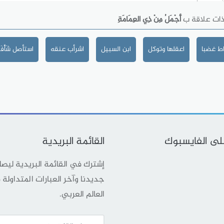
ذات علاقة ب
أَجْمَلُ مِنْ ذِي العِمَامَةِ
ط غضبا
اعقلها وتوكل
ابن السبيل
اشرأب عنقه
استأصل شَأْفَت
على الفايسبوك
القائمة البريدية
إشترك في القائمة البريدية ليص
جديدنا وآخر العبارات المتداولة
العالم العربي.