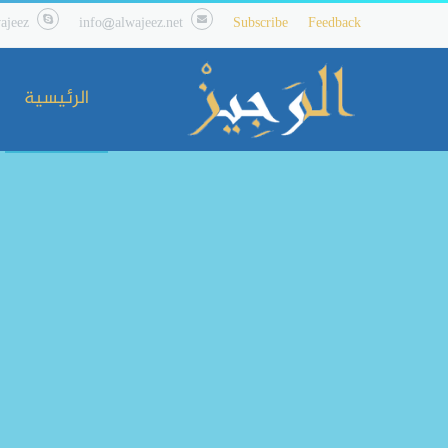
ajeez
info@alwajeez.net
Subscribe
Feedback
الرئيسية