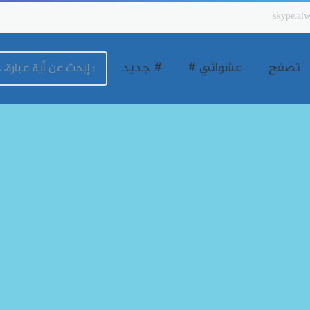
skype.alw
تصفح
عشوائي #
# جديد