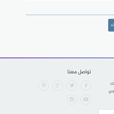
َه
تواصل معنا
لك
 في