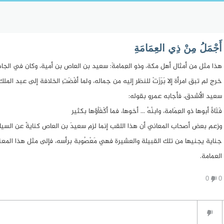
أَجْمَلُ مِنْ ذِي العِمَامَةِ
هذا مثل من أمثال أهل مكة، وذو العِمامةَ: سعيد بن العاص بن أمية، وكان في الجاهل
خرج لم تبق امرأة إلا بَرَزَتْ للنظر إليه من جماله، ولما أفْضَتِ الخلافة إلى عبد ا
سعيد الأشدق، فأجابه عمرو بقوله:
فَتَاةٌ أبوها ذو العِمَامة، وابنُهُ ... أخوها، فما أكْفَاُؤها بكثير
وزعم بعض أصحاب المعاني أن هذا اللقب إنما لزم سعيدَ بن العاص كنايةً عن السيادة،
جناية يجنيها من تلك القبيلة والعشيرة فهي مَعْصُوبة برأسه، فإلى مثل هذا ال
العمامة.
0
0