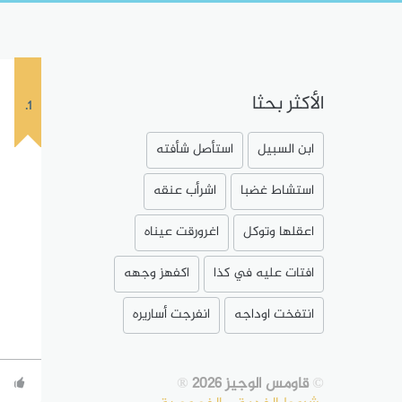
الأكثر بحثا
1.
ابن السبيل
استأصل شأفته
استشاط غضبا
اشرأب عنقه
اعقلها وتوكل
اغرورقت عيناه
افتات عليه في كذا
اكفهز وجهه
انتفخت اوداجه
انفرجت أساريره
©
قاومس الوجيز 2026
®