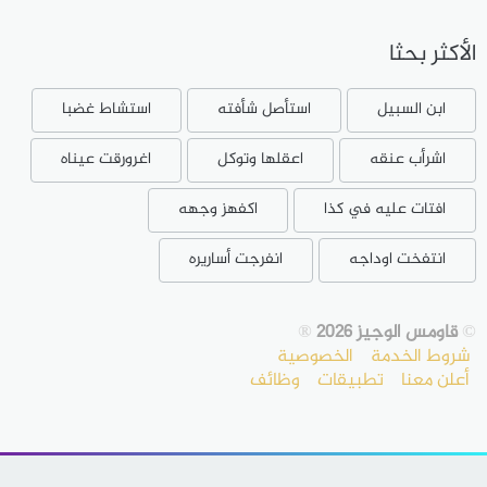
الأكثر بحثا
ابن السبيل
استأصل شأفته
استشاط غضبا
اشرأب عنقه
اعقلها وتوكل
اغرورقت عيناه
افتات عليه في كذا
اكفهز وجهه
انتفخت اوداجه
انفرجت أساريره
©
قاومس الوجيز 2026
®
شروط الخدمة
الخصوصية
أعلن معنا
تطبيقات
وظائف