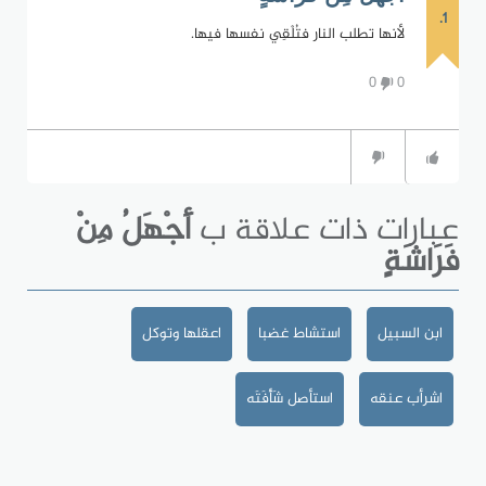
1.
لأنها تطلب النار فتُلْقِي نفسها فيها.
0
0
عبارات ذات علاقة ب
أَجْهَلُ مِنْ
فَرَاشَةٍ
ابن السبيل
استشاط غضبا
اعقلها وتوكل
اشرأب عنقه
استأصل شَأْفَتَه