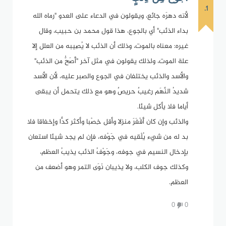
1.
لأنه دهرَه جائع، ويقولون في الدعاء على العدو "رماه الله
بداء الذئب" أي بالجوع، هذا قول محمد بن حبيب، وقال
غيره: معناه بالموت، وذلك أن الذئب لا يُصِيبه من العلل إلا
علة الموت، ولذلك يقولون في مثل آخر "أَصَحُّ من الذئب"
والأسد والذئب يختلفان في الجوع والصبر عليه، لأن الأسد
شديدُ النَّهَم رغيبٌ حريصٌ وهو مع ذلك يتحمل أن يبقى
أياما فلا يأكل شيئا.
والذئب وإن كان أَقْفَرَ منزلا وأقل خِصْبا وأكثر كدًّا وإخفاقا فلا
بد له من شيء يُلْقيه في جَوْفه، فإن لم يجد شيئا استعان
بإدخال النسيم في جوفه، وجَوْفُ الذئب يذيبُ العظم،
وكذلك جوف الكلب، ولا يذيبان نَوَى التمر وهو أضعف من
العظم.
0
0