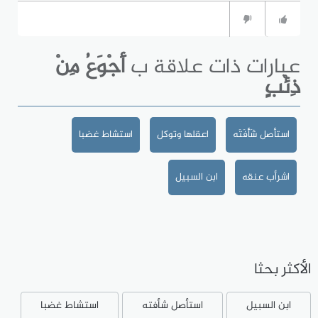
عبارات ذات علاقة ب
أَجْوَعُ مِنْ
ذِئْبٍ
استأصل شَأْفَتَه
اعقلها وتوكل
استشاط غضبا
اشرأب عنقه
ابن السبيل
الأكثر بحثا
ابن السبيل
استأصل شأفته
استشاط غضبا