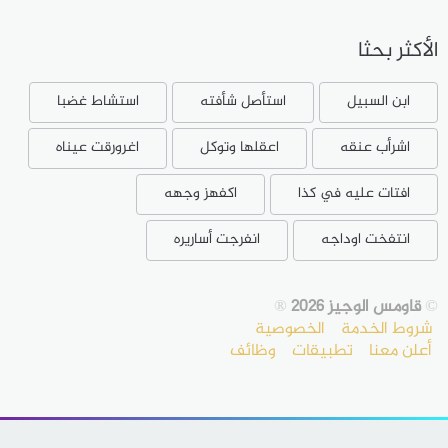
الأكثر بحثا
ابن السبيل
استأصل شأفته
استشاط غضبا
اشرأب عنقه
اعقلها وتوكل
اغرورقت عيناه
افتات عليه في كذا
اكفهز وجهه
انتفخت اوداجه
انفرجت أساريره
©
قاومس الوجيز 2026
®
شروط الخدمة
الخصوصية
أعلن معنا
تطبيقات
وظائف