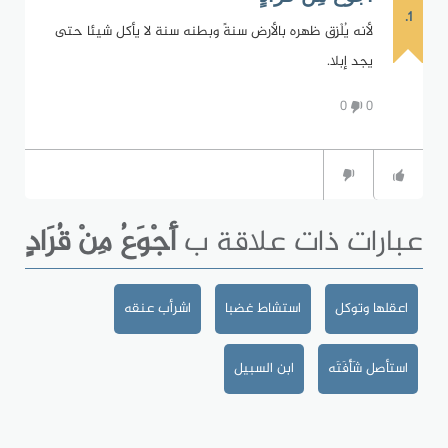
1.
لأنه يُلْزِق ظهره بالأرض سنةً وبطنه سنة لا يأكل شيئا حتى
يجد إبلا.
0
0
عبارات ذات علاقة ب
أَجْوَعُ مِنْ قُرَادٍ
اعقلها وتوكل
استشاط غضبا
اشرأب عنقه
استأصل شَأْفَتَه
ابن السبيل