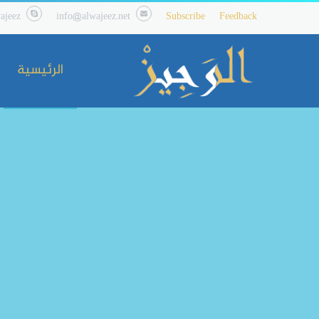
ajeez
info@alwajeez.net
Subscribe
Feedback
الرئيسية