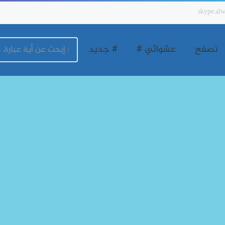
skype.alw
تصفح
عشوائي #
# جديد