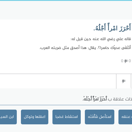
أَحْرَزَ امْرأً أَجْلُهُ.
قاله علي رضي الله عنه حين قيل له:
أتَلْقَى عدوَّك حاسرا؟. يقال: هذا أصدق مثل ضربته العرب.
0
0
ذات علاقة ب
أَحْرَزَ امْرأً أَجْلُهُ.
 عنقه
استأصل شَأْفَتَه
استشاط غضبا
اعقلها وتوكل
ابن السب