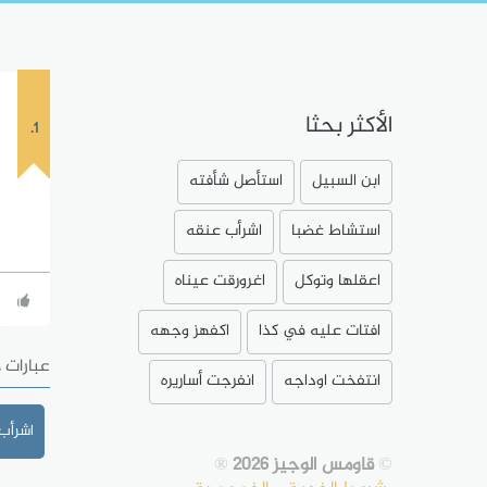
الأكثر بحثا
1.
ابن السبيل
استأصل شأفته
استشاط غضبا
اشرأب عنقه
اعقلها وتوكل
اغرورقت عيناه
افتات عليه في كذا
اكفهز وجهه
عبارات 
انتفخت اوداجه
انفرجت أساريره
اشرأب
©
قاومس الوجيز 2026
®