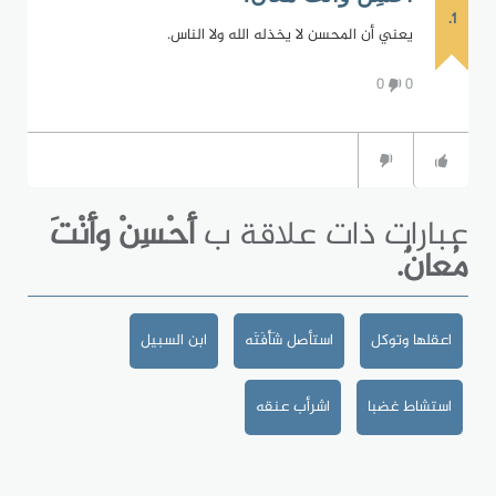
1.
يعني أن المحسن لا يخذله الله ولا الناس.
0
0
عبارات ذات علاقة ب
أَحْسِنْ وأَنْتَ
مُعانٌ.
اعقلها وتوكل
استأصل شَأْفَتَه
ابن السبيل
استشاط غضبا
اشرأب عنقه