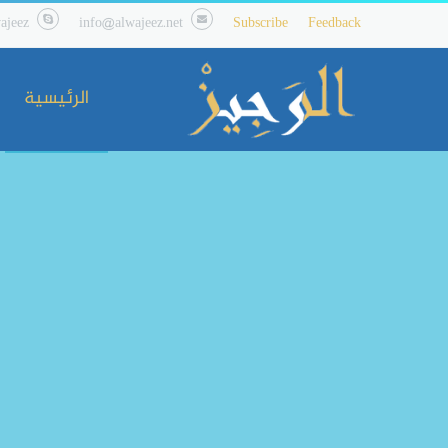
ajeez
info@alwajeez.net
Subscribe
Feedback
الرئيسية