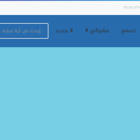
skype.alw
تصفح
عشوائي #
# جديد