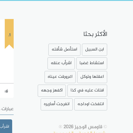
الأكثر بحثا
1.
ابن السبيل
استأصل شأفته
استشاط غضبا
اشرأب عنقه
اعقلها وتوكل
اغرورقت عيناه
افتات عليه في كذا
اكفهز وجهه
انتفخت اوداجه
انفرجت أساريره
عبارات 
©
قاومس الوجيز 2026
®
اشرأب