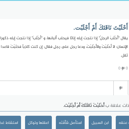
أَحْلَبْتَ نَاقَتَكَ أَمْ أَجْلَبْت.
يقال "أَحْلَبَ الرجلُ" إذا نتجت إبله إناثا فيحلب ألبانها، و "أجْلَبَ" إذا نتجت إبله 
الإنسان: لا أحْلَبْتَ ولاأجْلَبْتَ، ودعا رجل على رجلٍ فقال: إن كنت كاذِباً فخلَبْتَ قا
ثقل.
0
0
ذات علاقة ب
أَحْلَبْتَ نَاقَتَكَ أَمْ أَجْلَبْت.
 عنقه
ابن السبيل
استأصل شَأْفَتَه
اعقلها وتوكل
استشاط غضب