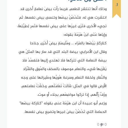
1.
وذلك أنها تنتشر للطعم، فربما رأت بيضَ نعامةٍ أخرى قد
انتشرت هي له، فتَحْضُنُ بيضَها وتنسى بيض نفسها، ثم
تجيء الأخرى فتَرَى غيرَها على بيض نفسها فتَمر لِطِيَّتِهَا،
وإياها عَنَى ابنُ هَرْمَةَ بقوله:
كتاركَةٍ بَيْضَها بالعَرَاء ... ومُلْبِسَةٍ بيضَ أخْرَى جناحا
وقال ابن الأعرابي: بيضة البلد التي قد سار بها المثلُ هي
بيضة النعامة التي تتركها فلا تهتدي إليها فتفسُدُ فلا
يَقْرَبها شيء، والنعام موصوف بالسخف والمُوقِ والشِّرَاد
والنِّفار، ولخفة النعام وسرعة هُوِيِّها وطَيرانها على وجه
الأرض قالوا في المثل: شَالَتْ نَعَامَتُهم، وخَفَّتْ نعامتهم،
وزَفَّ رَأْلُهم، إذا تركوا مواضِعَهم بجلاء أو موت.
وزعم أبو عبيدة أن ابن هَرْمَةَ عنى بقوله "كتاركة بيضَها"
الحمامةَ التي تَحْضُنُ بيضَ غيرها وتضيع بيض نفسها.
0
0