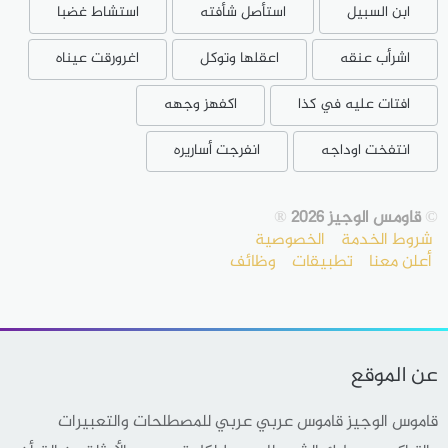
ابن السبيل
استأصل شأفته
استشاط غضبا
اشرأب عنقه
اعقلها وتوكل
اغرورقت عيناه
افتات عليه في كذا
اكفهز وجهه
انتفخت اوداجه
انفرجت أساريره
©
قاومس الوجيز 2026
®
شروط الخدمة
الخصوصية
أعلن معنا
تطبيقات
وظائف
عن الموقع
قاموس الوجيز قاموس عربي عربي للمصطلحات والتعبيرات