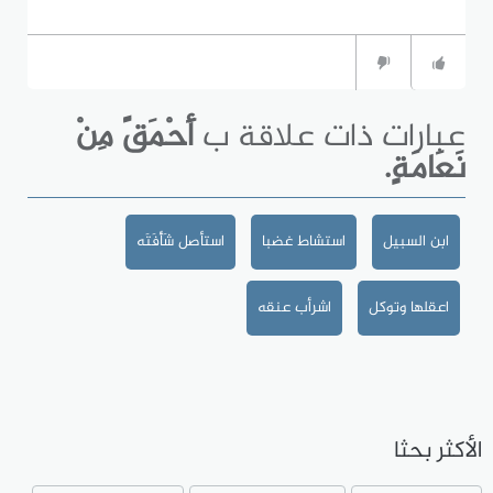
عبارات ذات علاقة ب
أَحْمَقً مِنْ
نَعَامَةٍ.
ابن السبيل
استشاط غضبا
استأصل شَأْفَتَه
اعقلها وتوكل
اشرأب عنقه
الأكثر بحثا