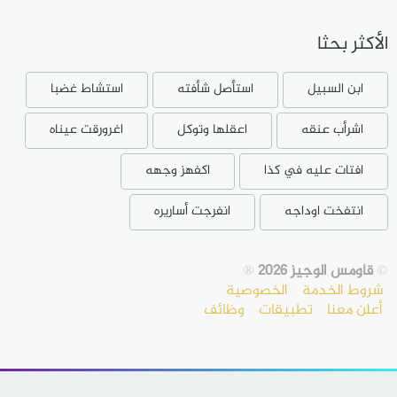
الأكثر بحثا
ابن السبيل
استأصل شأفته
استشاط غضبا
اشرأب عنقه
اعقلها وتوكل
اغرورقت عيناه
افتات عليه في كذا
اكفهز وجهه
انتفخت اوداجه
انفرجت أساريره
©
قاومس الوجيز 2026
®
شروط الخدمة
الخصوصية
أعلن معنا
تطبيقات
وظائف