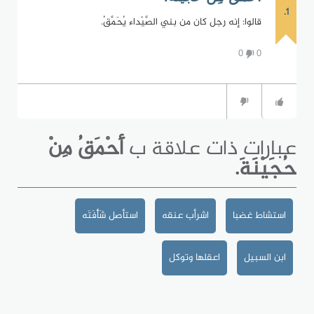
1.
قالوا: إنه رجل كان من بني الصَّيْداء يُحَمَّقُ.
0
0
عبارات ذات علاقة ب
أَحْمَقُ مِنْ
حُجَيْنَةَ.
استشاط غضبا
اشرأب عنقه
استأصل شَأْفَتَه
ابن السبيل
اعقلها وتوكل