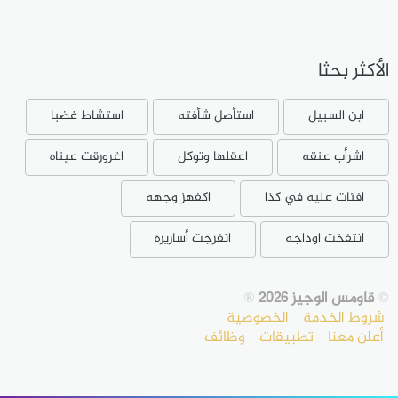
الأكثر بحثا
ابن السبيل
استأصل شأفته
استشاط غضبا
اشرأب عنقه
اعقلها وتوكل
اغرورقت عيناه
افتات عليه في كذا
اكفهز وجهه
انتفخت اوداجه
انفرجت أساريره
©
قاومس الوجيز 2026
®
شروط الخدمة
الخصوصية
أعلن معنا
تطبيقات
وظائف