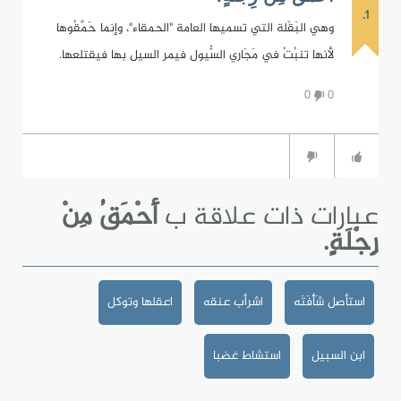
1.
وهي البَقْلة التي تسميها العامة "الحمقاء"، وإنما حَمَّقُوها
لأنها تنبُتُ في مَجَاري السُّيول فيمر السيل بها فيقتلعها.
0
0
عبارات ذات علاقة ب
أَحْمَقُ مِنْ
رِجْلَةٍ.
استأصل شَأْفَتَه
اشرأب عنقه
اعقلها وتوكل
ابن السبيل
استشاط غضبا