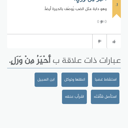
1.
وهو دابة مثل الضب يُوصَف بالحيرة أيضاً.
0
0
عبارات ذات علاقة ب
أَحْيَرُ مِنْ وَرَلٍ.
استشاط غضبا
اعقلها وتوكل
ابن السبيل
استأصل شَأْفَتَه
اشرأب عنقه