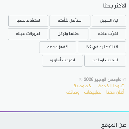
الأكثر بحثا
ابن السبيل
استأصل شأفته
استشاط غضبا
اشرأب عنقه
اعقلها وتوكل
اغرورقت عيناه
افتات عليه في كذا
اكفهز وجهه
انتفخت اوداجه
انفرجت أساريره
©
قاومس الوجيز 2026
®
شروط الخدمة
الخصوصية
أعلن معنا
تطبيقات
وظائف
عن الموقع