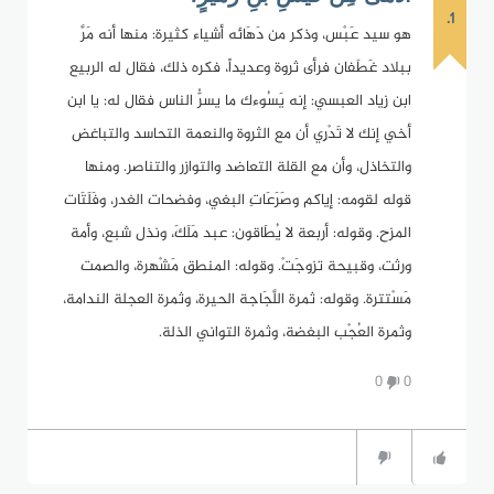
1.
هو سيد عَبْس، وذكر من دَهَائه أشياء كثيرة: منها أنه مَرَّ
ببلاد غَطَفان فرأى ثروة وعديداً، فكره ذلك، فقال له الربيع
ابن زياد العبسي: إنه يَسُوءك ما يسرُّ الناس فقال له: يا ابن
أخي إنك لا تَدْرِي أن مع الثروة والنعمة التحاسد والتباغض
والتخاذل، وأن مع القلة التعاضد والتوازر والتناصر. ومنها
قوله لقومه: إياكم وصَرَعَاتِ البغي، وفضحات الغدر، وفَلَتَات
المزح. وقوله: أربعة لا يُطَاقون: عبد مَلَكَ، ونذل شبع، وأمة
ورثت، وقبيحة تزوجَتْ. وقوله: المنطق مَشْهرة، والصمت
مَسْتترة. وقوله: ثمرة اللَّجَاجة الحيرة، وثمرة العجلة الندامة،
وثمرة العُجْب البغضة، وثمرة التواني الذلة.
0
0