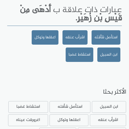
عبارات ذات علاقة ب
أَدْهَى مِنْ
قَيْسِ بْنِ زُهَيْرٍ.
استأصل شَأْفَتَه
اشرأب عنقه
اعقلها وتوكل
ابن السبيل
استشاط غضبا
الأكثر بحثا
ابن السبيل
استأصل شأفته
استشاط غضبا
اشرأب عنقه
اعقلها وتوكل
اغرورقت عيناه