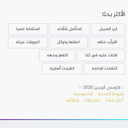
الأكثر بحثا
ابن السبيل
استأصل شأفته
استشاط غضبا
اشرأب عنقه
اعقلها وتوكل
اغرورقت عيناه
افتات عليه في كذا
اكفهز وجهه
انتفخت اوداجه
انفرجت أساريره
©
قاومس الوجيز 2026
®
شروط الخدمة
الخصوصية
أعلن معنا
تطبيقات
وظائف