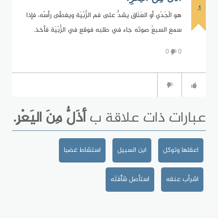
1.
هو الْجَدْي أو العَنَاق يشدُّ على فم الزُّبْيَة ويغطَّى رأسُه، فإذا
سمع السبعُ صوتَه جاء في طلبه فوقع في الزُّبْيَة فأخذ.
0
0
عبارات ذات علاقة ب
أَذَلُّ مِنَ اليَعْرِ.
اعقلها وتوكل
ابن السبيل
استشاط غضبا
اشرأب عنقه
استأصل شَأْفَتَه