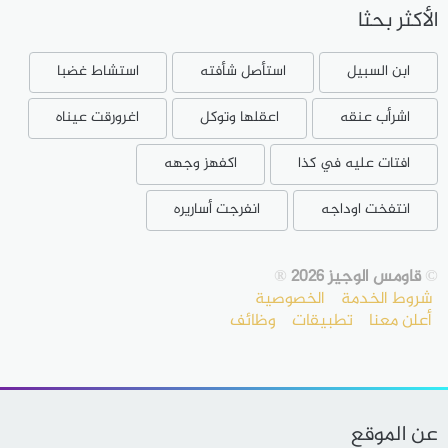
الأكثر بحثا
ابن السبيل
استأصل شأفته
استشاط غضبا
اشرأب عنقه
اعقلها وتوكل
اغرورقت عيناه
افتات عليه في كذا
اكفهز وجهه
انتفخت اوداجه
انفرجت أساريره
©
قاومس الوجيز 2026
®
شروط الخدمة
الخصوصية
أعلن معنا
تطبيقات
وظائف
عن الموقع