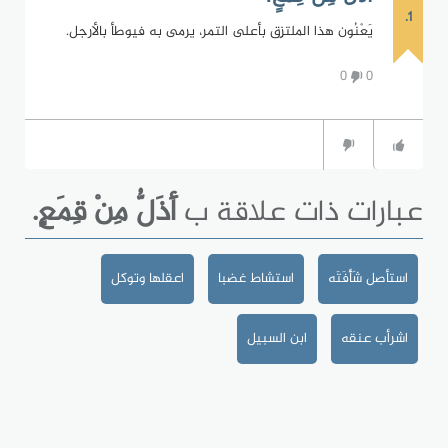
1.
يَعْنُون هذا الملتزِق بأعلى التمر، يرمى به فيوطأ بالأرجل.
0
0
عبارات ذات علاقة ب
أَذَلُّ مِنْ قِمَعٍ.
استأصل شَأْفَتَه
استشاط غضبا
اعقلها وتوكل
اشرأب عنقه
ابن السبيل