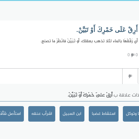
أَرِقْ عَلَى خَمْرِكَ أَوْ تَبَيَّنْ.
أي رَقِّقْهَا بالماء لئلا تذهب بعقلك، أو تَبَيَّنْ فانْظُرْ ما تصنع.
0
0
ذات علاقة ب
أَرِقْ عَلَى خَمْرِكَ أَوْ تَبَيَّنْ.
 وتوكل
استشاط غضبا
ابن السبيل
اشرأب عنقه
استأصل شَأْفَت