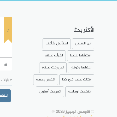
الأكثر بحثا
1.
ابن السبيل
استأصل شأفته
استشاط غضبا
اشرأب عنقه
اعقلها وتوكل
اغرورقت عيناه
افتات عليه في كذا
اكفهز وجهه
عبارات 
انتفخت اوداجه
انفرجت أساريره
اعقلها
©
قاومس الوجيز 2026
®