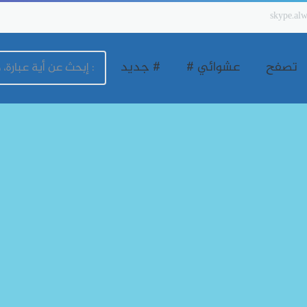
skype.alw
تصفح
عشوائي #
# جديد