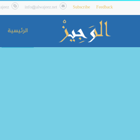
ajeez
info@alwajeez.net
Subscribe
Feedback
الرئيسية