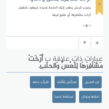
1.
يضرب للرجل يطلب إليك الحاجة فترده، فيعاود، فتقول:
أرخت مَشَافِرَهَا، أي طَمِعَ فيها.
0
0
عبارات ذات علاقة ب
أَرْخَتْ
مَشَافِرَهَا لِلْعُسِّ وَالحلَبِ.
ابن السبيل
استأصل شَأْفَتَه
اشرأب عنقه
اعقلها وتوكل
استشاط غضبا