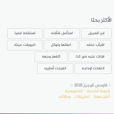
الأكثر بحثا
ابن السبيل
استأصل شأفته
استشاط غضبا
اشرأب عنقه
اعقلها وتوكل
اغرورقت عيناه
افتات عليه في كذا
اكفهز وجهه
انتفخت اوداجه
انفرجت أساريره
©
قاومس الوجيز 2026
®
شروط الخدمة
الخصوصية
أعلن معنا
تطبيقات
وظائف